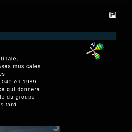
finale,
rases musicales
es
1040 en 1989 .
ce qui donnera
le du groupe
s tard.