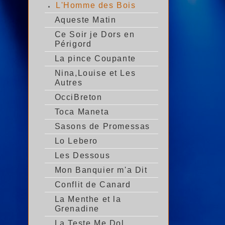
L'Homme des Bois
Aqueste Matin
Ce Soir je Dors en
Périgord
La pince Coupante
Nina,Louise et Les
Autres
OcciBreton
Toca Maneta
Sasons de Promessas
Lo Lebero
Les Dessous
Mon Banquier m'a Dit
Conflit de Canard
La Menthe et la
Grenadine
La Teste Me Dol