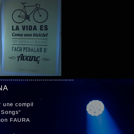
--------------------------------------
NA
a"
r une compil
 Songs"
amon FAURA