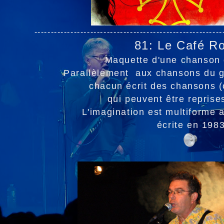
---------------------------------------------------------
81: Le Café R
Maquette d'une chanson
Parallèlement aux chansons du g
chacun écrit des chansons (
qui peuvent être repris
L'imagination est multiforme 
écrite en 198