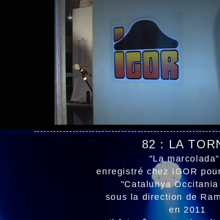
---------------------------------------------------------
82 : LA TOR
"La marcolad
enregistré chez IGOR pou
"Catalunya Occitania
sous la direction de R
en 2011