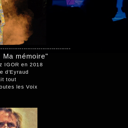
--------------------------------------
 Ma mémoire"
ez IGOR en 2018
re d'Eyraud
it tout
outes les Voix