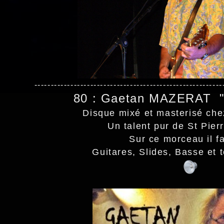
---------------------------------------------------------
80 : Gaetan MAZERAT "
Disque mixé et masterisé ch
Un talent pur de St Pier
Sur ce morceau il fa
Guitares, Slides, Basse et t