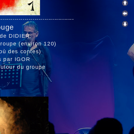
--------------------------------------
ouge
 de DIDIER.
roupe (environ 120)
où des contes)
es par IGOR
autour du groupe
3