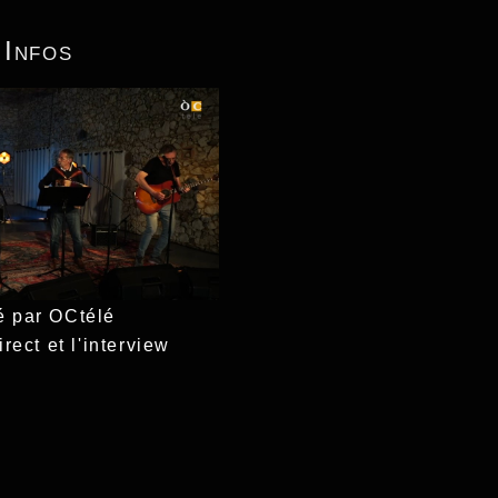
 Infos
é par OCtélé
rect et l'interview