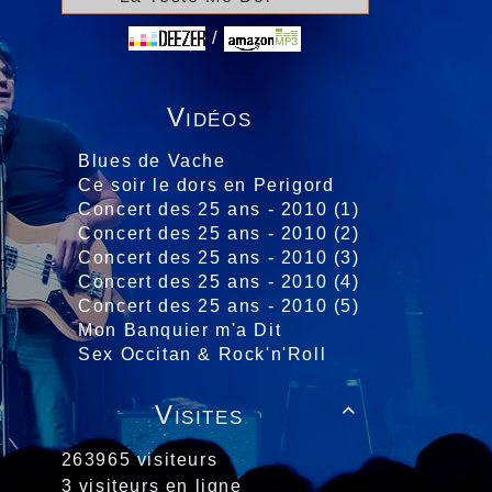
/
Vidéos
Blues de Vache
Ce soir le dors en Perigord
Concert des 25 ans - 2010 (1)
Concert des 25 ans - 2010 (2)
Concert des 25 ans - 2010 (3)
Concert des 25 ans - 2010 (4)
Concert des 25 ans - 2010 (5)
Mon Banquier m'a Dit
Sex Occitan & Rock'n'Roll
Visites

263965 visiteurs
3 visiteurs en ligne