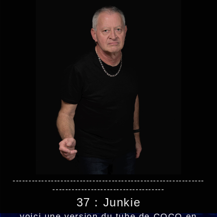
------------------------------------------------------------
-----------------------------------
37 : Junkie
voici une version du tube de COCO en