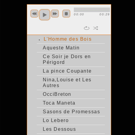
00:00
00:29
L'Homme des Bois
Aqueste Matin
Ce Soir je Dors en
Périgord
La pince Coupante
Nina,Louise et Les
Autres
OcciBreton
Toca Maneta
Sasons de Promessas
Lo Lebero
Les Dessous